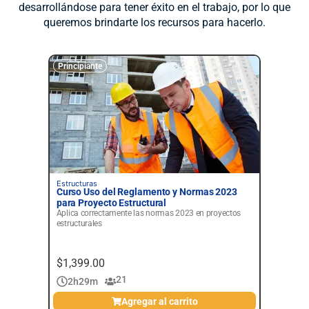
desarrollándose para tener éxito en el trabajo, por lo que
queremos brindarte los recursos para hacerlo.
Principiante
Princi
Estructuras
Estruct
Curso Uso del Reglamento y Normas 2023
Intro
para Proyecto Estructural
Aprend
Aplica correctamente las normas 2023 en proyectos
estructurales
$
1,399.00
$
1,7
D
21
2h
29m
Agregar al carrito