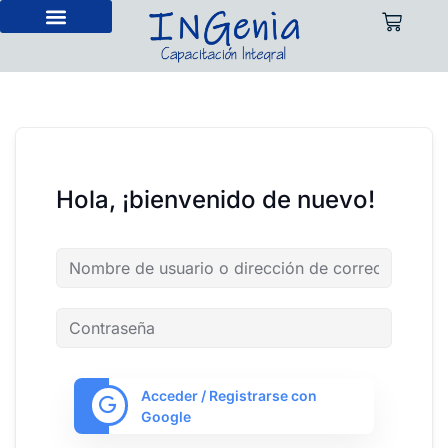
Cursos en vivo
Cursos pregrabados
Hola, ¡bienvenido de nuevo!