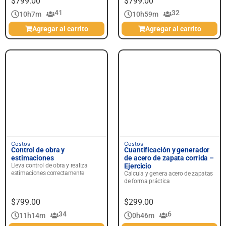
$
799.00
$
799.00
41
32
10h
7m
10h
59m
Agregar al carrito
Agregar al carrito
Intermedio
Principiante
Costos
Costos
Control de obra y
Cuantificación y generador
estimaciones
de acero de zapata corrida –
Lleva control de obra y realiza
Ejercicio
estimaciones correctamente
Calcula y genera acero de zapatas
de forma práctica
$
799.00
$
299.00
34
6
11h
14m
0h
46m