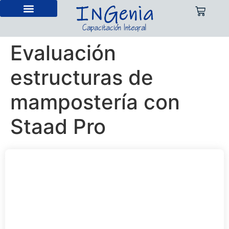
Cursos en vivo
Cursos pregrabados
Evaluación
estructuras de
mampostería con
Staad Pro